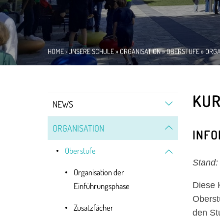
HOME
›
UNSERE SCHULE
»
ORGANISATION
»
OBERSTUFE
»
ORGA
KU
NEWS
ORGANISATION
INFO
Oberstufe
Stand:
Organisation der
Diese 
Einführungsphase
Oberst
Zusatzfächer
den St