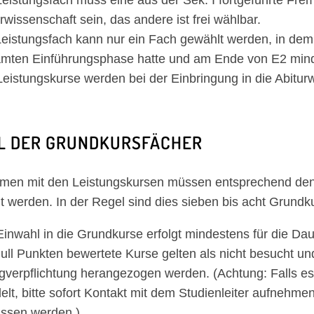
Leistungsfach muss eine aus der Sek. I fortgeführte Fr
rwissenschaft sein, das andere ist frei wählbar.
Leistungsfach kann nur ein Fach gewählt werden, in dem d
mten Einführungsphase hatte und am Ende von E2 minde
Leistungskurse werden bei der Einbringung in die Abitur
L DER GRUNDKURSFÄCHER
en mit den Leistungskursen müssen entsprechend den 
t werden. In der Regel sind dies sieben bis acht Grundku
Einwahl in die Grundkurse erfolgt mindestens für die Da
null Punkten bewertete Kurse gelten als nicht besucht un
gverpflichtung herangezogen werden. (Achtung: Falls es
elt, bitte sofort Kontakt mit dem Studienleiter aufnehme
assen werden.)