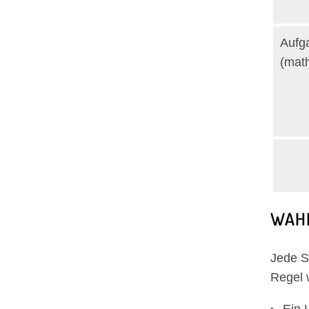
Aufga
(math
WAHL
Jede S
Regel 