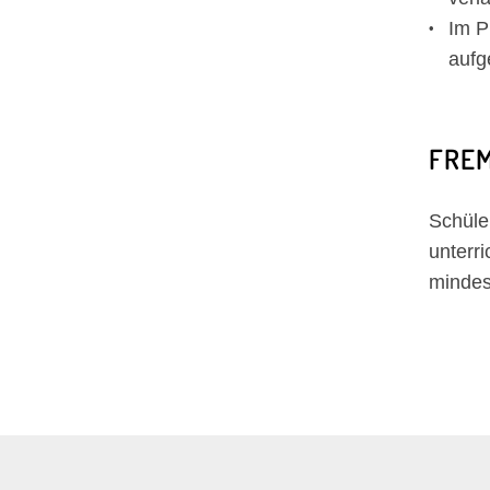
Im P
auf
FRE
Schüler
unterr
mindes