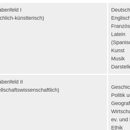
benfeld I
Deutsc
chlich-künstlerisch)
Englisc
Französ
Latein
(Spanis
Kunst
Musik
Darstel
benfeld II
Geschic
llschaftswissenschaftlich)
Politik 
Geograf
Wirtsch
ev. und 
Ethik