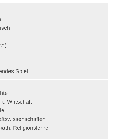
h
h
isch
ch)
lendes Spiel
hte
und Wirtschaft
ie
aftswissenschaften
kath. Religionslehre