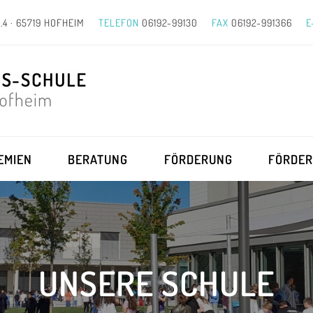
.4 · 65719 HOFHEIM
TELEFON
06192-99130
FAX
06192-991366
E
EMIEN
BERATUNG
FÖRDERUNG
FÖRDER
UNSERE SCHULE