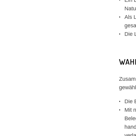
Ein 
Natu
Als 
gesa
Die 
WAH
Zusamm
gewähl
Die 
Mit 
Bele
hand
verl