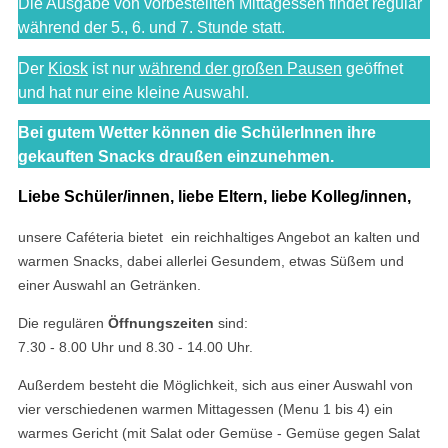
Die Ausgabe von vorbestellten Mittagessen findet regulär
während der 5., 6. und 7. Stunde statt.
Der
Kiosk
ist nur
während der großen Pausen
geöffnet
und hat nur eine kleine Auswahl.
Bei gutem Wetter können die SchülerInnen ihre
gekauften Snacks draußen einzunehmen.
Liebe Schüler/innen, liebe Eltern, liebe Kolleg/innen,
unsere Caféteria bietet ein reichhaltiges Angebot an kalten und
warmen Snacks, dabei allerlei Gesundem, etwas Süßem und
einer Auswahl an Getränken.
Die regulären
Öffnungszeiten
sind:
7.30 - 8.00 Uhr und 8.30 - 14.00 Uhr.
Außerdem besteht die Möglichkeit, sich aus einer Auswahl von
vier verschiedenen warmen Mittagessen (Menu 1 bis 4) ein
warmes Gericht (mit Salat oder Gemüse - Gemüse gegen Salat