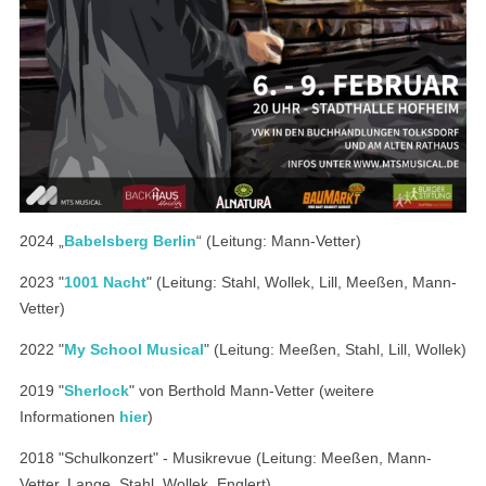
2024 „
Babelsberg Berlin
“ (Leitung: Mann-Vetter)
2023 "
1001 Nacht
" (Leitung: Stahl, Wollek, Lill, Meeßen, Mann-
Vetter)
2022 "
My School Musical
" (Leitung: Meeßen, Stahl, Lill, Wollek)
2019 "
Sherlock
" von Berthold Mann-Vetter (weitere
Informationen
hier
)
2018 "Schulkonzert" - Musikrevue (Leitung: Meeßen, Mann-
Vetter, Lange, Stahl, Wollek, Englert)