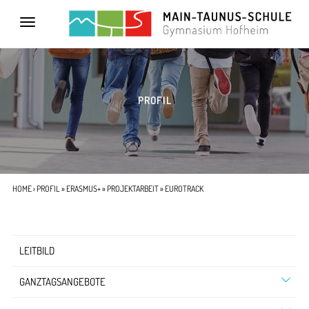
Toggle
navigation
PROFIL
HOME
›
PROFIL
»
ERASMUS+
»
PROJEKTARBEIT
» EUROTRACK
LEITBILD
GANZTAGSANGEBOTE