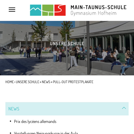
Toggle
navigation
UNSERE SCHULE
HOME
›
UNSERE SCHULE
»
NEWS
» PULL-OUT PROTESTPLAKATE
NEWS
Prix des lycéens allemands
Vorstellungen Neigungskurse in der Aula