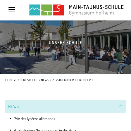
Toggle
navigation
UNSERE SCHULE
HOME
›
UNSERE SCHULE
»
NEWS
» PHYSIK LK IM PROJEKT MIT VDI
NEWS
Prix des lycéens allemands
Vorstellungen Neigungskurse in der Aula