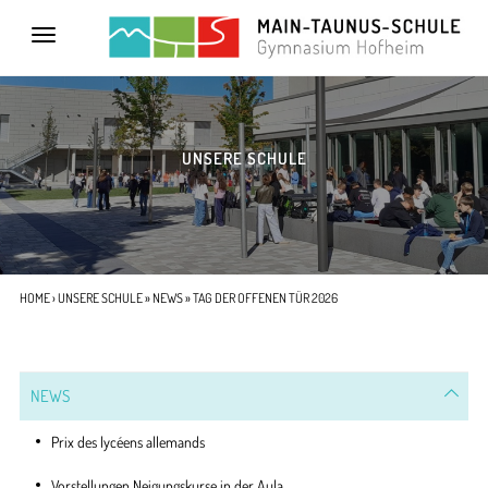
Toggle
navigation
UNSERE SCHULE
HOME
›
UNSERE SCHULE
»
NEWS
» TAG DER OFFENEN TÜR 2026
NEWS
Prix des lycéens allemands
Vorstellungen Neigungskurse in der Aula