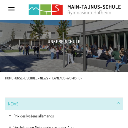
Toggle
navigation
UNSERE SCHULE
HOME
›
UNSERE SCHULE
»
NEWS
» FLAMENCO-WORKSHOP
NEWS
Prix des lycéens allemands
Vorstellungen Neigungskurse in der Aula