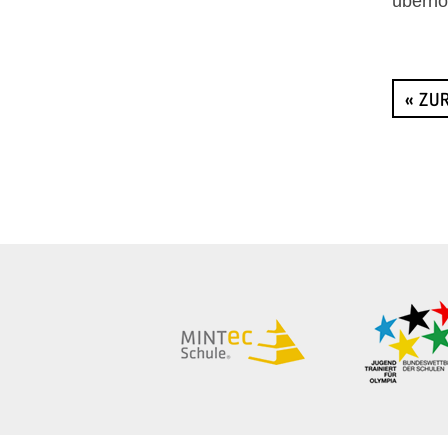
übern
« ZU