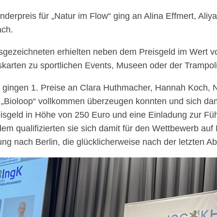
nderpreis für „Natur im Flow“ ging an Alina Effmert, Ali
ach.
sgezeichneten erhielten neben dem Preisgeld im Wert v
tskarten zu sportlichen Events, Museen oder der Trampoli
gingen 1. Preise an Clara Huthmacher, Hannah Koch, Ne
 „Bioloop“ vollkommen überzeugen konnten und sich dami
eisgeld in Höhe von 250 Euro und eine Einladung zur F
em qualifizierten sie sich damit für den Wettbewerb a
ng nach Berlin, die glücklicherweise nach der letzten Abi