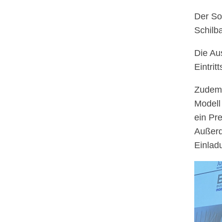
Der So
Schilb
Die Au
Eintrit
Zudem 
Modell
ein Pr
Außerd
Einladu