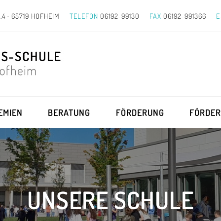
.4 · 65719 HOFHEIM
TELEFON
06192-99130
FAX
06192-991366
E
EMIEN
BERATUNG
FÖRDERUNG
FÖRDER
UNSERE SCHULE