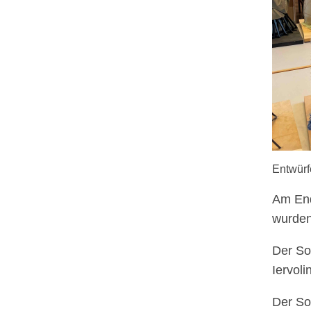
Entwürf
Am End
wurden
Der So
Iervoli
Der So