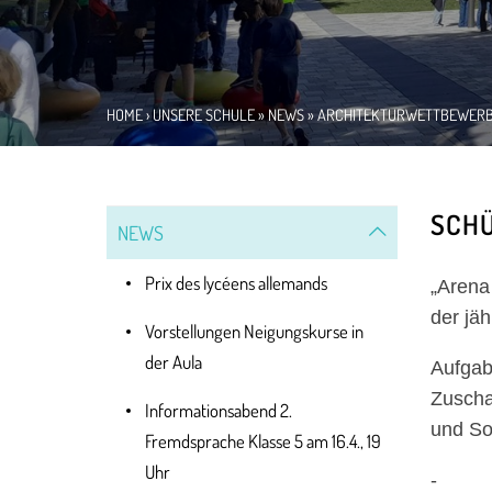
HOME
›
UNSERE SCHULE
»
NEWS
» ARCHITEKTURWETTBEWERB
SCHÜ
NEWS
Prix des lycéens allemands
„Arena
der jä
Vorstellungen Neigungskurse in
der Aula
Aufgab
Zuscha
Informationsabend 2.
und So
Fremdsprache Klasse 5 am 16.4., 19
Uhr
- Übe