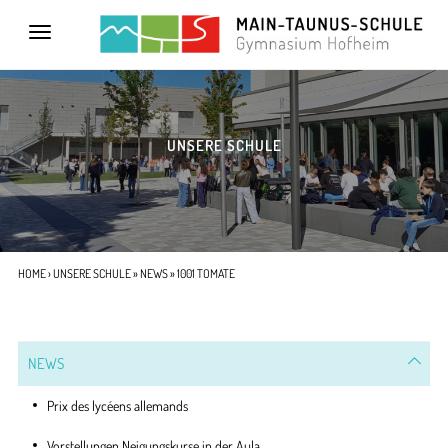
Toggle
navigation
UNSERE SCHULE
HOME
›
UNSERE SCHULE
»
NEWS
» 1001 TOMATE
NEWS
Prix des lycéens allemands
Vorstellungen Neigungskurse in der Aula