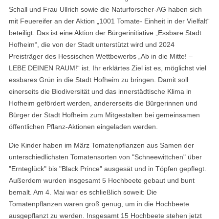
Schall und Frau Ullrich sowie die Naturforscher-AG haben sich
mit Feuereifer an der Aktion
„1001 Tomate- Einheit in der Vielfalt“
beteiligt. Das ist eine
Aktion der Bürgerinitiative „Essbare Stadt
Hofheim“, die von der Stadt unterstützt wird und 2024
Preisträger des Hessischen Wettbewerbs „Ab in die Mitte! –
LEBE DEINEN RAUM!“ ist.
Ihr erklärtes Ziel ist es, möglichst viel
essbares Grün in die Stadt Hofheim zu bringen. Damit soll
einerseits die Biodiversität und das innerstädtische Klima in
Hofheim gefördert werden, andererseits die Bürgerinnen und
Bürger der Stadt Hofheim zum Mitgestalten bei gemeinsamen
öffentlichen Pflanz-Aktionen eingeladen werden.
Die Kinder haben im März Tomatenpflanzen aus Samen der
unterschiedlichsten Tomatensorten von "Schneewittchen" über
"Ernteglück" bis "Black Prince"
ausgesät und in Töpfen gepflegt.
Außerdem wurden insgesamt 5 Hochbeete gebaut und bunt
bemalt. Am 4. Mai war es schließlich soweit: Die
Tomatenpflanzen waren groß genug, um in die Hochbeete
ausgepflanzt zu werden. Insgesamt 15 Hochbeete stehen jetzt